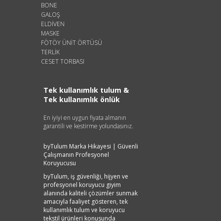
BONE
GALOŞ
ELDİVEN
MASKE
FÖTÖY ÜNİT ÖRTÜSÜ
TERLİK
CESET TORBASI
Tek kullanımlık tulum &
Tek kullanımlık önlük
En iyiyi en uygun fiyata almanın
garantili ve kestirme yolundasınız.
byTulum Marka Hikayesi | Güvenli
Çalışmanın Profesyonel
Koruyucusu
byTulum, iş güvenliği, hijyen ve
profesyonel koruyucu giyim
alanında kaliteli çözümler sunmak
amacıyla faaliyet gösteren, tek
kullanımlık tulum ve koruyucu
tekstil ürünleri konusunda