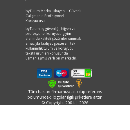
byTulum Marka Hikayesi | Güvenli
Çalışmanın Profesyonel
Koruyucusu
byTulum, iş güvenliği, hijyen ve
profesyonel koruyucu giyim
alanında kaliteli çözümler sunmak
amacıyla faaliyet gösteren, tek
kullanımlık tulum ve koruyucu
tekstil ürünleri konusunda
uzmanlaşmış yerli bir markadır.
Çalışma ortamlarında güvenliğin,
hijyenin ve çalışan sağlığının her
geçen gün daha önemli hale
gelmesiyle birlikte byTulum; farklı
sektörlerin ihtiyaçlarına uygun,
kullanışlı ve güvenilir koruyucu
Tüm hakları firmamıza ait olup referans
giyim ürünleri
bölümündeki logolar ilgili şirketlere aittir.
geliştirmektedir.Markamızın temel
© Copyright 2004 | 2026
amacı; çalışanların daha güvenli
ortamlarda görev yapmasına katkı
sağlamak, işletmelere kaliteli ve
ekonomik iş güvenliği ekipmanları
sunmak ve koruyucu giyim