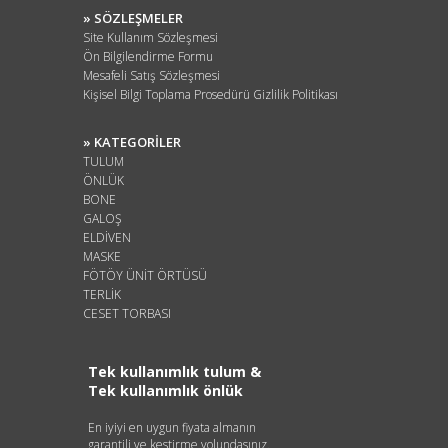
» SÖZLEŞMELER
Site Kullanım Sözleşmesi
Ön Bilgilendirme Formu
Mesafeli Satış Sözleşmesi
Kişisel Bilgi Toplama Prosedürü Gizlilik Politikası
» KATEGORİLER
TULUM
ÖNLÜK
BONE
GALOŞ
ELDİVEN
MASKE
FÖTÖY ÜNİT ÖRTÜSÜ
TERLİK
CESET TORBASI
Tek kullanımlık tulum &
Tek kullanımlık önlük
En iyiyi en uygun fiyata almanın
garantili ve kestirme yolundasınız.