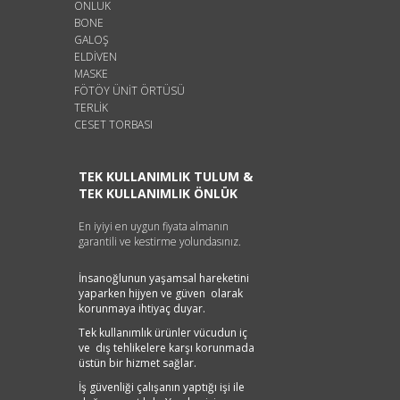
ÖNLÜK
BONE
GALOŞ
ELDİVEN
MASKE
FÖTÖY ÜNİT ÖRTÜSÜ
TERLİK
CESET TORBASI
TEK KULLANIMLIK TULUM &
TEK KULLANIMLIK ÖNLÜK
En iyiyi en uygun fiyata almanın
garantili ve kestirme yolundasınız.
İnsanoğlunun yaşamsal hareketini
yaparken hijyen ve güven olarak
korunmaya ihtiyaç duyar.
Tek kullanımlık ürünler vücudun iç
ve dış tehlikelere karşı korunmada
üstün bir hizmet sağlar.
İş güvenliği çalışanın yaptığı işi ile