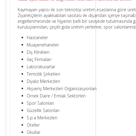
Kaymayan yapısı ile son teknoloji üretim esaslarına göre üretil
Ziyaretçilerin ayakkabıları vasıtası ile dışarıdan içeriye taş
engellenmesinde ve hijyenin belli bir seviyede tutulmasında ga
kuruluşlarından, çeşitli gıda üretim yerlerine, spor salonları
Hastaneler
Muayenehaneler
Diş Klinikleri
İlaç Firmaları
Laboratuvarlar
Temizlik Şirketleri
Diyaliz Merkezleri
Alışveriş Merkezleri Organizasyonları
Örnek Daire / Emlak Sektörleri
Spor Salonları
Güzellik Salonları
S.p.a Merkezleri
Oteller
Okullar