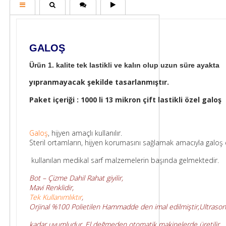
GALOŞ
Ürün 1. kalite tek lastikli ve kalın olup uzun süre ayakta
yıpranmayacak şekilde tasarlanmıştır.
Paket içeriği : 1000 li 13 mikron çift lastikli özel galoş
Galoş
, hijyen amaçlı kullanılır.
Steril ortamların, hijyen korumasını sağlamak amacıyla galoş
kullanılan medikal sarf malzemelerin başında gelmektedir.
Bot – Çizme Dahil Rahat giyilir,
Mavi Renklidir,
Tek Kullanımlıktır
,
Orjinal %100 Polietilen Hammadde den imal edilmiştir,
Ultrason
kadar uyumludur. El değmeden otomatik makinelerde üretilir