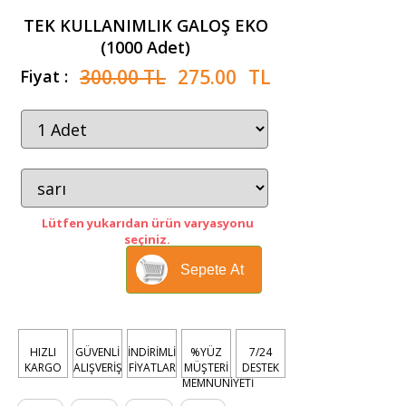
TEK KULLANIMLIK GALOŞ EKO
(1000 Adet)
300.00 TL
275.00
TL
Fiyat :
Lütfen yukarıdan ürün varyasyonu
seçiniz.
Sepete At
HIZLI
GÜVENLİ
İNDİRİMLİ
%YÜZ
7/24
KARGO
ALIŞVERİŞ
FİYATLAR
MÜŞTERİ
DESTEK
MEMNUNİYETİ