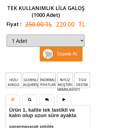
TEK KULLANIMLIK LİLA GALOŞ
(1000 Adet)
250.00 TL
220.00
TL
Fiyat :
Sepete At
HIZLI
GÜVENLİ
İNDİRİMLİ
%YÜZ
7/24
KARGO
ALIŞVERİŞ
FİYATLAR
MÜŞTERİ
DESTEK
MEMNUNİYETİ
Ürün 1. kalite tek lastikli ve
kalın olup uzun süre ayakta
yıpranmayacak şekilde