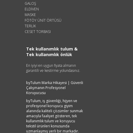
GALOŞ
ELDİVEN
MASKE
FÖTÖY ÜNİT ÖRTÜSÜ
TERLİK
CESET TORBASI
Tek kullanımlık tulum &
Tek kullanımlık önlük
En iyiyi en uygun fiyata almanın
garantili ve kestirme yolundasınız.
byTulum Marka Hikayesi | Güvenli
Çalışmanın Profesyonel
Koruyucusu
byTulum, iş güvenliği, hijyen ve
profesyonel koruyucu giyim
alanında kaliteli çözümler sunmak
amacıyla faaliyet gösteren, tek
kullanımlık tulum ve koruyucu
tekstil ürünleri konusunda
uzmanlaşmış yerli bir markadır.