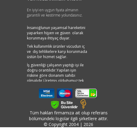
En iyiyi en uygun fiyata almanın
garantili ve kestirme yolundasınız.
İnsanoğlunun yaşamsal hareketini
yaparken hijyen ve güven olarak
korunmaya ihtiyaç duyar.
Tek kullanımlık ürünler vücudun iç
ve dış tehlikelere karşı korunmada
üstün bir hizmet sağlar.
İş güvenliği çalışanın yaptığı işi ile
doğru orantılıdır.Yapılan işin
riskine göre donanım sahibi
olmalıdır.Üretmiş olduğumuz tek
kullanımlık tulum,tek kullanımlık
önlük ve tamamlayıcı tek
kullanımlık ürünler iş hayatına yeni
bir soluk getirmiştir.
İnsan sağlıgı ve güvenliği açısından
Tüm hakları firmamıza ait olup referans
maksimum performans sağlayan
bölümündeki logolar ilgili şirketlere aittir.
tekkullanımlık ürünler ,insana olan
© Copyright 2004 | 2026
önemi bir kat daha ileriye
taşımıştır.