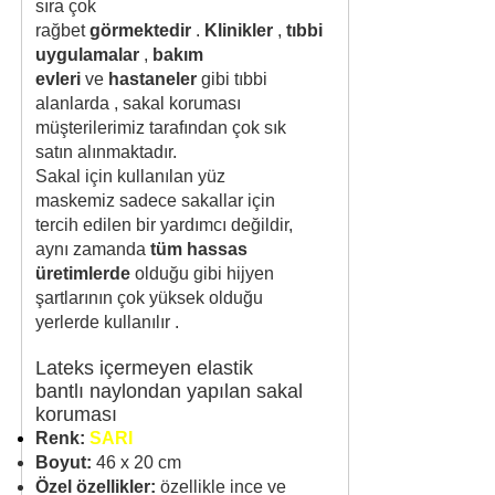
sıra çok
rağbet
görmektedir
.
Klinikler
,
tıbbi
uygulamalar
,
bakım
evleri
ve
hastaneler
gibi tıbbi
alanlarda
, sakal koruması
müşterilerimiz tarafından çok sık
satın alınmaktadır.
Sakal için kullanılan yüz
maskemiz sadece sakallar için
tercih edilen bir yardımcı değildir,
aynı zamanda
tüm hassas
üretimlerde
olduğu gibi hijyen
şartlarının çok yüksek olduğu
yerlerde kullanılır
.
Lateks içermeyen elastik
bantlı naylondan yapılan sakal
koruması
Renk:
SARI
Boyut:
46 x 20 cm
Özel özellikler:
özellikle ince ve