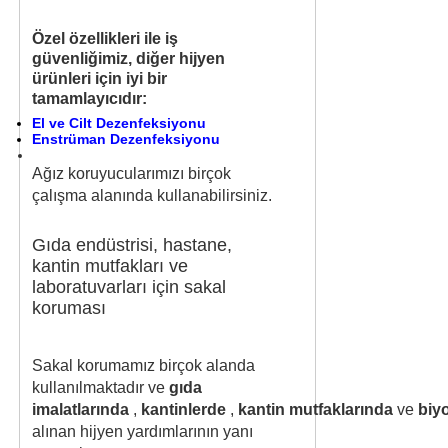
Özel özellikleri ile iş
güvenliğimiz, diğer hijyen
ürünleri için iyi bir
tamamlayıcıdır:
El ve Cilt Dezenfeksiyonu
Enstrüman Dezenfeksiyonu
Ağız koruyucularımızı birçok
çalışma alanında kullanabilirsiniz.
Gıda endüstrisi, hastane,
kantin mutfakları ve
laboratuvarları için sakal
koruması
Sakal korumamız birçok alanda
kullanılmaktadır ve
gıda
imalatlarında
,
kantinlerde
,
kantin
mutfaklarında
ve
biy
alınan hijyen yardımlarının yanı