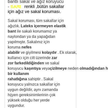
bantlı sakal ve ağız koruyucu
-
SARI
renkli ,bütün sakallar
için ağız ve sakal koruması.
Sakal koruması, tüm sakallar için
ağızlık.
Lateks içermeyen elastik
bant
ile sakalı korumamız
ya
naylondan ya da yapağıdan
yapılmıştır.
Sakalınız için
koruma
nefes
alabilir
ve
giyilmesi
kolaydır
.
Ek
olarak,
kullanıcı
için cilt üzerinde
zar
zor
farkedildiğinden
ve sakal
koruyucu
kaşıntıya
veya
çizilmeye
neden
olmadığından
h
bir kullanım
rahatlığına
sahiptir
.
Sakal
koruyucu yalnızca sakallar için
uygun değildir, aynı zamanda
hijyen gereksinimlerinin çok
yüksek olduğu her yerde
uygundur.