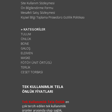
Site Kullanım Sözleşmesi
Ön Bilgilendirme Formu
Mesafeli Satış Sözleşmesi
Kişisel Bilgi Toplama Prosedürü Gizlilik Politikası
» KATEGORİLER
TULUM
ÖNLÜK
BONE
GALOŞ
ELDİVEN
MASKE
FÖTÖY ÜNİT ÖRTÜSÜ
TERLİK
CESET TORBASI
TEK KULLANIMLIK TELA
ÖNLÜK FİYATLARI
Tek Kullanımlık Tela Önlük
en
çok tercih edilen tek kullanımlık
ürünler arasında olup sağlık,